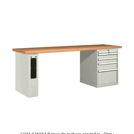
COM-026084
Banco de trabajo estándar - Dim.: