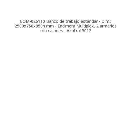
COM-026110
Banco de trabajo estándar - Dim.:
2500x750x850h mm - Encimera Multiplex, 2 armarios
con cajones - Azul ral 5012
COM-026111
Banco de trabajo estándar - Dim.:
2500x750x850h mm - Encimera Multiplex, 2 armarios
con cajones - Gris ral 7035
COM-026114
Banco de trabajo estándar - Dim.:
2500x750x850h mm - Encimera Multiplex, 2 armarios
con cajones - Gris ral 7035
COM-026112
Banco de trabajo estándar - Dim.: