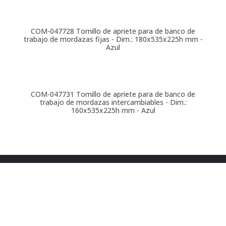
COM-047728
Tornillo de apriete para de banco de
trabajo de mordazas fijas - Dim.: 180x535x225h mm -
Azul
COM-047731
Tornillo de apriete para de banco de
trabajo de mordazas intercambiables - Dim.:
160x535x225h mm - Azul
t. 900 264 295
ventas@comansa.biz
Ronda de Maiols 22, 08192