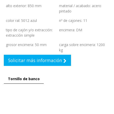
alto exterior
:
850 mm
material / acabado
:
acero
pintado
color ral
:
5012 azul
nº de cajones
:
11
tipo de cajón y/o extracción
:
encimera
:
DM
extracción simple
grosor encimera
:
50 mm
carga sobre encimera
:
1200
kg
Solicitar más información
Tornillo de banco