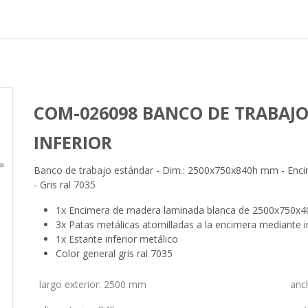
Proyectos realizados
Nos
COM-026098 BANCO DE TRABAJO
INFERIOR
Banco de trabajo estándar - Dim.: 2500x750x840h mm - Encime
- Gris ral 7035
1x Encimera de madera laminada blanca de 2500x750x
3x Patas metálicas atornilladas a la encimera mediante 
1x Estante inferior metálico
Color general gris ral 7035
largo exterior
:
2500 mm
anc