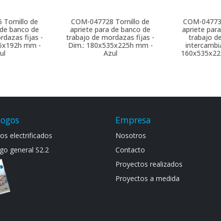
6
Tornillo de
COM-047728
Tornillo de
COM-0477
 de banco de
apriete para de banco de
apriete par
rdazas fijas -
trabajo de mordazas fijas -
trabajo d
75x192h mm -
Dim.: 180x535x225h mm -
intercambia
ul
Azul
160x535x22
logos
Empresa
s electrif​icad​os
Noso​tros
go general S​2.2
Contacto
Proyectos realizados
Proyectos a medida