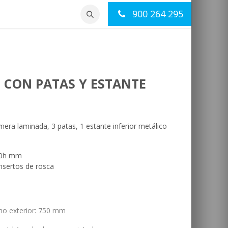
900 264 295
otros
Contacto
 CON PATAS Y ESTANTE
ra laminada, 3 patas, 1 estante inferior metálico
40h mm
insertos de rosca
ho exterior
:
750 mm