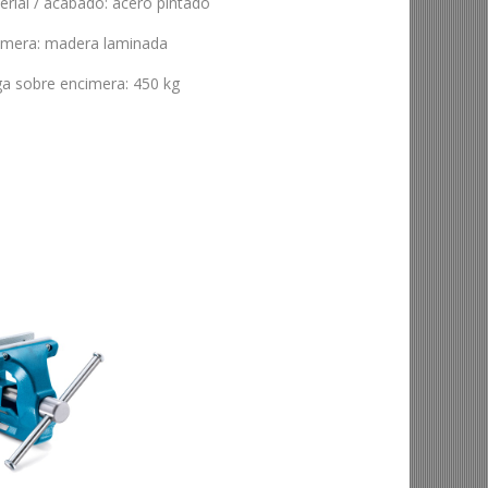
erial / acabado
:
acero pintado
imera
:
madera laminada
ga sobre encimera
:
450 kg