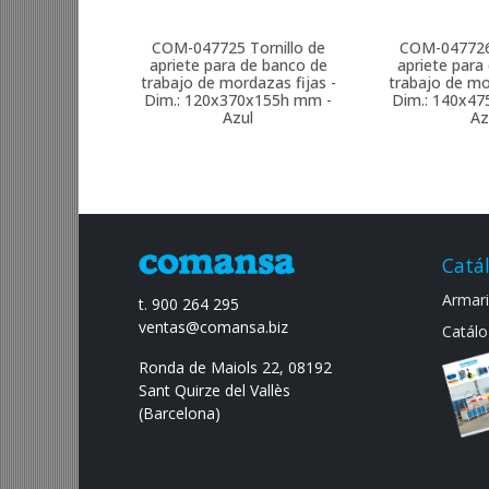
COM-047725
Tornillo de
COM-04772
apriete para de banco de
apriete para
trabajo de mordazas fijas -
trabajo de mo
Dim.: 120x370x155h mm -
Dim.: 140x4
Azul
Az
Catá
Armario
t. 900 264 295
ventas@comansa.biz
Catálo
Ronda de Maiols 22, 08192
Sant Quirze del Vallès
(Barcelona)