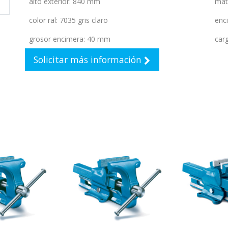
alto exterior
:
840 mm
mat
color ral
:
7035 gris claro
enc
grosor encimera
:
40 mm
car
Solicitar más información