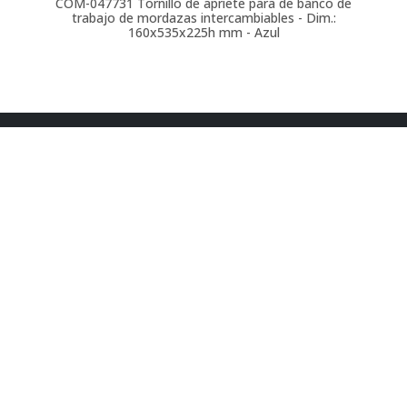
COM-047731
Tornillo de apriete para de banco de
trabajo de mordazas intercambiables - Dim.:
160x535x225h mm - Azul
t. 900 264 295
ventas@comansa.biz
Ronda de Maiols 22, 08192
Sant Quirze del Vallès
(Barcelona)
web
Condiciones generales
Política de cookies