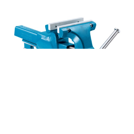
COM-047731
Tornillo de apriete para de banco de
trabajo de mordazas intercambiables - Dim.:
160x535x225h mm - Azul