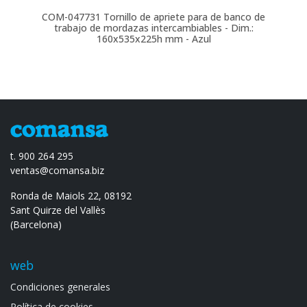
COM-047731
Tornillo de apriete para de banco de
trabajo de mordazas intercambiables - Dim.:
160x535x225h mm - Azul
t. 900 264 295
ventas@comansa.biz
Ronda de Maiols 22, 08192
Sant Quirze del Vallès
(Barcelona)
web
Condiciones generales
Política de cookies