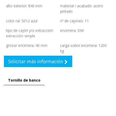
alto exterior
:
840 mm
material / acabado
:
acero
pintado
color ral
:
5012 azul
nº de cajones
:
11
tipo de cajón y/o extracción
:
encimera
:
DM
extracción simple
grosor encimera
:
40 mm
carga sobre encimera
:
1200
kg
Solicitar más información
Tornillo de banco