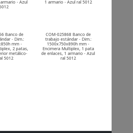
 armario - Azul
1 armario - Azul ral 5012
 5012
56
Banco de
COM-025868
Banco de
ándar - Dim.:
trabajo estándar - Dim.:
x850h mm -
1500x750x890h mm -
iplex, 2 patas,
Encimera Multiplex, 1 pata
erior metálico-
de enlaces, 1 armario - Azul
al 5012
ral 5012