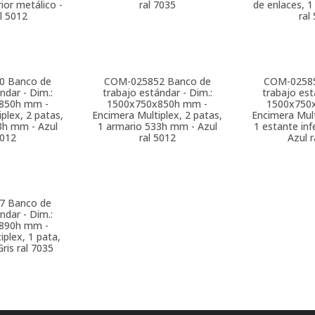
rior metálico -
ral 7035
de enlaces, 1
al 5012
ral
0
Banco de
COM-025852
Banco de
COM-0258
ndar - Dim.:
trabajo estándar - Dim.:
trabajo est
850h mm -
1500x750x850h mm -
1500x750
plex, 2 patas,
Encimera Multiplex, 2 patas,
Encimera Mult
3h mm - Azul
1 armario 533h mm - Azul
1 estante inf
5012
ral 5012
Azul r
7
Banco de
ndar - Dim.:
890h mm -
iplex, 1 pata,
Gris ral 7035