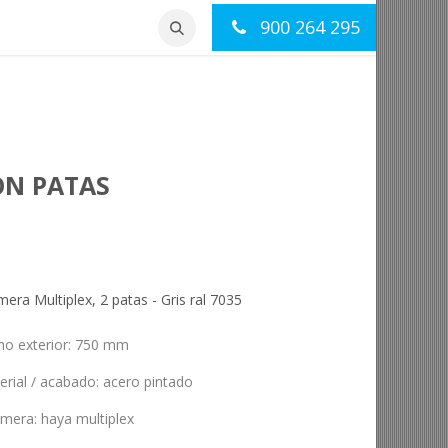
900 264 295
otros
Contacto
ON PATAS
ra Multiplex, 2 patas - Gris ral 7035
ho exterior
:
750 mm
erial / acabado
:
acero pintado
imera
:
haya multiplex