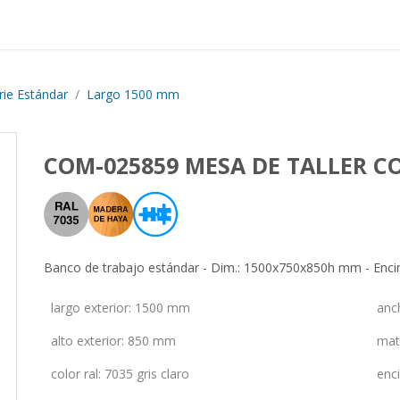
Proyectos realizados
Nos
rie Estándar
Largo 1500 mm
COM-025859 MESA DE TALLER C
Banco de trabajo estándar - Dim.: 1500x750x850h mm - Encime
largo exterior
:
1500 mm
anc
alto exterior
:
850 mm
mat
color ral
:
7035 gris claro
enc