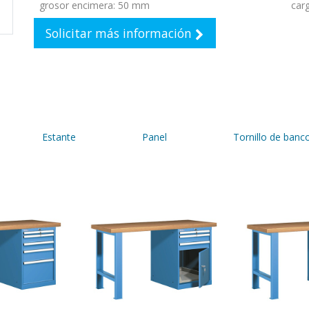
grosor encimera
:
50 mm
car
Solicitar más información
Estante
Panel
Tornillo de banc