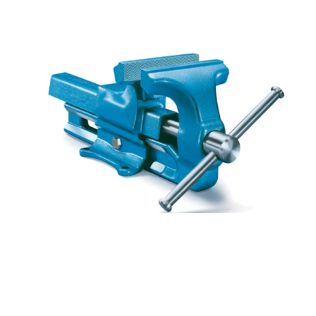
COM-047728
Tornillo de apriete para de banco de
trabajo de mordazas fijas - Dim.: 180x535x225h mm -
Azul