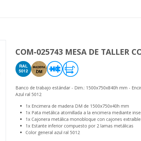
Proyectos realizados
Nos
COM-025743 MESA DE TALLER C
Banco de trabajo estándar - Dim.: 1500x750x840h mm - Encime
Azul ral 5012
1x Encimera de madera DM de 1500x750x40h mm
1x Pata metálica atornillada a la encimera mediante inse
1x Cajonera metálica monobloque con cajones extraíble
1x Estante inferior compuesto por 2 lamas metálicas
Color general azul ral 5012