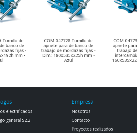
6
Tornillo de
COM-047728
Tornillo de
COM-0477
 de banco de
apriete para de banco de
apriete par
rdazas fijas -
trabajo de mordazas fijas -
trabajo d
75x192h mm -
Dim.: 180x535x225h mm -
intercambia
ul
Azul
160x535x22
logos
Empresa
s electrif​icad​os
Noso​tros
go general S​2.2
Contacto
Proyectos realizados