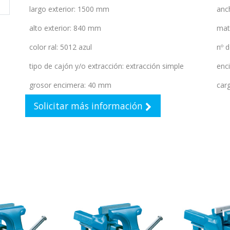
largo exterior
:
1500 mm
anc
alto exterior
:
840 mm
mat
color ral
:
5012 azul
nº 
tipo de cajón y/o extracción
:
extracción simple
enc
grosor encimera
:
40 mm
car
Solicitar más información