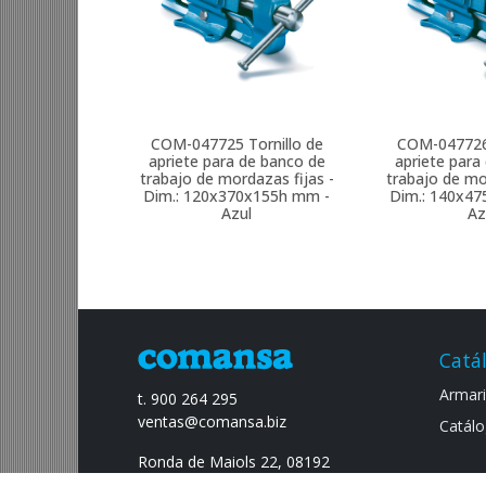
COM-047725
Tornillo de
COM-04772
apriete para de banco de
apriete para
trabajo de mordazas fijas -
trabajo de mo
Dim.: 120x370x155h mm -
Dim.: 140x4
Azul
Az
Catá
Armario
t. 900 264 295
ventas@comansa.biz
Catálo
Ronda de Maiols 22, 08192
Sant Quirze del Vallès