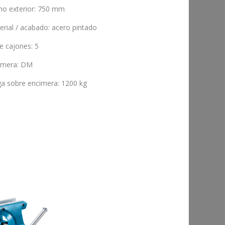
ho exterior
:
750 mm
erial / acabado
:
acero pintado
de cajones
:
5
imera
:
DM
ga sobre encimera
:
1200 kg