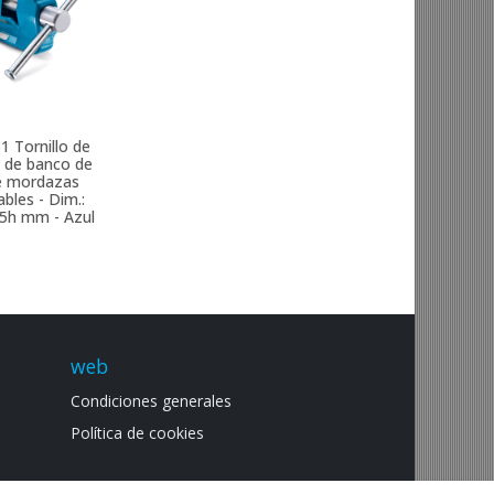
31
Tornillo de
a de banco de
e mordazas
bles - Dim.:
5h mm - Azul
web
Condiciones generales
Política de cookies