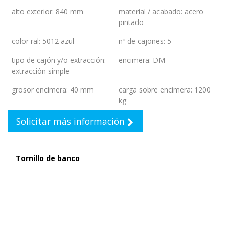
alto exterior
:
840 mm
material / acabado
:
acero
pintado
color ral
:
5012 azul
nº de cajones
:
5
tipo de cajón y/o extracción
:
encimera
:
DM
extracción simple
grosor encimera
:
40 mm
carga sobre encimera
:
1200
kg
Solicitar más información
Tornillo de banco