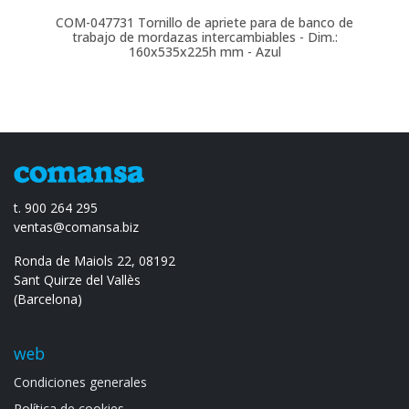
COM-047731
Tornillo de apriete para de banco de
trabajo de mordazas intercambiables - Dim.:
160x535x225h mm - Azul
t. 900 264 295
ventas@comansa.biz
Ronda de Maiols 22, 08192
Sant Quirze del Vallès
(Barcelona)
web
Condiciones generales
Política de cookies