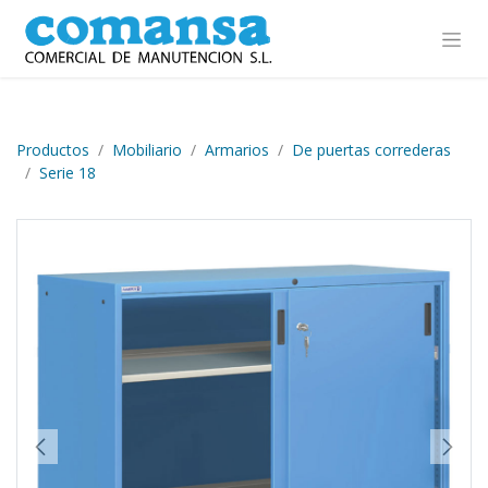
Ir al contenido
Productos
Mobiliario
Armarios
De puertas correderas
Serie 18