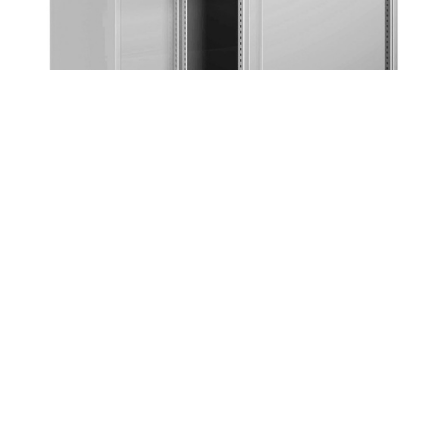
COM-025197
Armario con puertas correderas y divisor
central - Dim.: 1431x725x1450h mm - Gris ral 7035