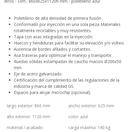
litros - Dim.: 860x625x1120h mm - polietileno azul
Polietileno de alta densidad de primera fusión
Conformado por inyección en una sola pieza Materiales
totalmente reciclables y muy resistentes.
Tapa con asas integradas en la inyección.
Huecos y hendiduras para facilitar su elevación y/o volteo.
Ausencia de bordes afilados y cortantes.
Asa traseras para optimizar el manejo y transporte.
Ruedas sólidas estampadas de caucho macizo Ø200x50
mm
Eje de acero galvanizado.
Certificación del cumplimiento de las regulaciones de la
industria y marca de calidad GS.
Espacio para alojar microchip (opcional).
largo exterior
:
860 mm
ancho exterior
:
625 mm
alto exterior
:
1120 mm
color
:
azul
material / acabado
:
carga máxima
:
140 kg